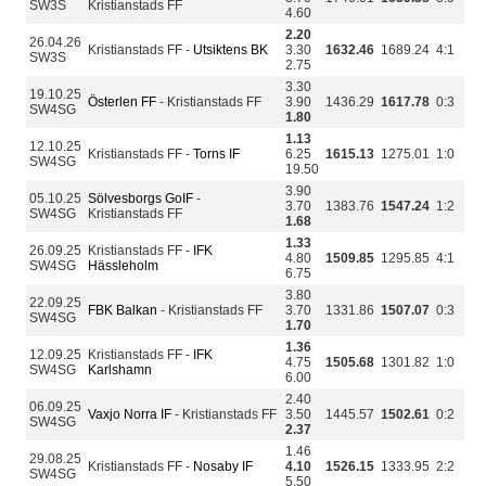
SW3S
Kristianstads FF
4.60
2.20
26.04.26
Kristianstads FF -
Utsiktens BK
3.30
1632.46
1689.24
4:1
SW3S
2.75
3.30
19.10.25
Österlen FF
- Kristianstads FF
3.90
1436.29
1617.78
0:3
SW4SG
1.80
1.13
12.10.25
Kristianstads FF -
Torns IF
6.25
1615.13
1275.01
1:0
SW4SG
19.50
3.90
05.10.25
Sölvesborgs GoIF
-
3.70
1383.76
1547.24
1:2
SW4SG
Kristianstads FF
1.68
1.33
26.09.25
Kristianstads FF -
IFK
4.80
1509.85
1295.85
4:1
SW4SG
Hässleholm
6.75
3.80
22.09.25
FBK Balkan
- Kristianstads FF
3.70
1331.86
1507.07
0:3
SW4SG
1.70
1.36
12.09.25
Kristianstads FF -
IFK
4.75
1505.68
1301.82
1:0
SW4SG
Karlshamn
6.00
2.40
06.09.25
Vaxjo Norra IF
- Kristianstads FF
3.50
1445.57
1502.61
0:2
SW4SG
2.37
1.46
29.08.25
Kristianstads FF -
Nosaby IF
4.10
1526.15
1333.95
2:2
SW4SG
5.50