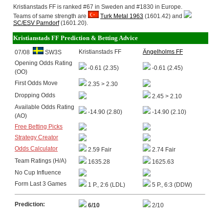
Kristianstads FF is ranked #67 in Sweden and #1830 in Europe.
Teams of same strength are
Turk Metal 1963
(1601.42) and
SC/ESV Parndorf
(1601.20).
Kristianstads FF Prediction & Betting Advice
Kristianstads FF
Ängelholms FF
07/08
SW3S
Opening Odds Rating
-0.61 (2.35)
-0.61 (2.45)
(OO)
First Odds Move
2.35 > 2.30
Dropping Odds
2.45 > 2.10
Available Odds Rating
-14.90 (2.80)
-14.90 (2.10)
(AO)
Free Betting Picks
Strategy Creator
Odds Calculator
2.59 Fair
2.74 Fair
Team Ratings (H/A)
1635.28
1625.63
No Cup Influence
Form Last 3 Games
1 P., 2:6 (LDL)
5 P., 6:3 (DDW)
Prediction:
6/10
2/10