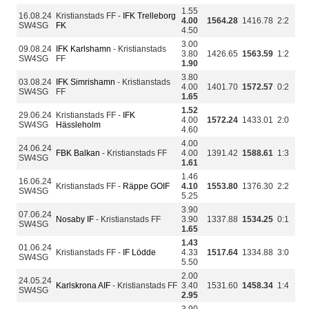
1.55
16.08.24
Kristianstads FF -
IFK Trelleborg
4.00
1564.28
1416.78
2:2
SW4SG
FK
4.50
3.00
09.08.24
IFK Karlshamn
- Kristianstads
3.80
1426.65
1563.59
1:2
SW4SG
FF
1.90
3.80
03.08.24
IFK Simrishamn
- Kristianstads
4.00
1401.70
1572.57
0:2
SW4SG
FF
1.65
1.52
29.06.24
Kristianstads FF -
IFK
4.00
1572.24
1433.01
2:0
SW4SG
Hässleholm
4.60
4.00
24.06.24
FBK Balkan
- Kristianstads FF
4.00
1391.42
1588.61
1:3
SW4SG
1.61
1.46
16.06.24
Kristianstads FF -
Räppe GOIF
4.10
1553.80
1376.30
2:2
SW4SG
5.25
3.90
07.06.24
Nosaby IF
- Kristianstads FF
3.90
1337.88
1534.25
0:1
SW4SG
1.65
1.43
01.06.24
Kristianstads FF -
IF Lödde
4.33
1517.64
1334.88
3:0
SW4SG
5.50
2.00
24.05.24
Karlskrona AIF
- Kristianstads FF
3.40
1531.60
1458.34
1:4
SW4SG
2.95