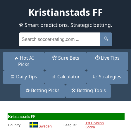
Kristianstads FF
⚽ Smart predictions. Strategic betting.
🔍
🔥 Hot AI
🏆 Sure Bets
⏱️ Live Tips
Picks
📅 Daily Tips
📊 Calculator
📈 Strategies
⚽ Betting Picks
🛠️ Betting Tools
Kristianstads FF
1st Division
Country:
League:
Sweden
Södra