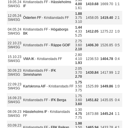
3.90
19.05.24
Kristianstads FF -
Hässleholms
4.00
1410.68
1669.70
1:1
SW4SG
IF
1.61
1.88
12.05.24
Österlen FF
- Kristianstads FF
3.75
1458.05
1419.40
2:1
SW4SG
3.10
1.44
04.05.24
Kristianstads FF -
Högaborgs
4.33
1412.05
1275.22
1:0
SW4SG
BK
5.25
2.75
22.10.23
Kristianstads FF -
Räppe GOIF
3.60
1406.30
1526.85
0:5
SW4SG
2.10
2.80
15.10.23
VMA IK
- Kristianstads FF
4.10
1236.53
1404.78
0:4
SW4SG
1.93
2.05
30.09.23
Kristianstads FF -
IFK
3.70
1430.84
1417.99
1:2
SW4SG
Simrishamn
2.70
1.75
22.09.23
Karlskrona AIF
- Kristianstads FF
3.50
1525.89
1449.86
1:0
SW4SG
3.75
1.75
16.09.23
Kristianstads FF -
IFK Berga
3.60
1451.82
1435.05
0:4
SW4SG
3.60
1.30
08.09.23
Hässleholms IF
- Kristianstads
4.75
1673.88
1445.24
1:1
SW4SG
FF
7.75
1.98
03.09.23
Kristianstads FF -
FBK Balkan
3.50
1465.94
1433.78
4:1