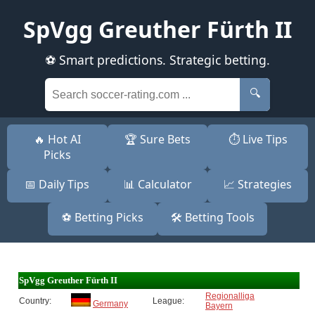
SpVgg Greuther Fürth II
⚽ Smart predictions. Strategic betting.
🔍
🔥 Hot AI
🏆 Sure Bets
⏱️ Live Tips
Picks
📅 Daily Tips
📊 Calculator
📈 Strategies
⚽ Betting Picks
🛠️ Betting Tools
SpVgg Greuther Fürth II
Regionalliga
Country:
League:
Germany
Bayern