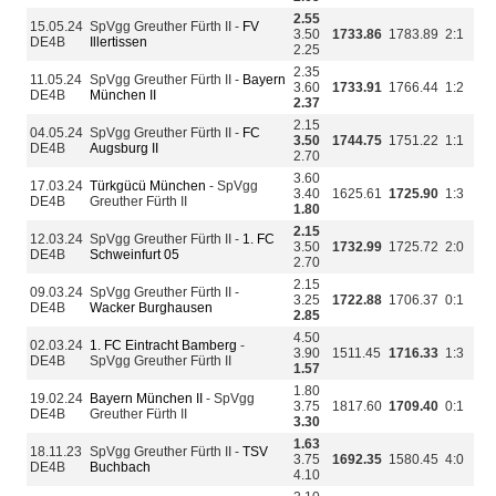
2.55
15.05.24
SpVgg Greuther Fürth II -
FV
3.50
1733.86
1783.89
2:1
DE4B
Illertissen
2.25
2.35
11.05.24
SpVgg Greuther Fürth II -
Bayern
3.60
1733.91
1766.44
1:2
DE4B
München II
2.37
2.15
04.05.24
SpVgg Greuther Fürth II -
FC
3.50
1744.75
1751.22
1:1
DE4B
Augsburg II
2.70
3.60
17.03.24
Türkgücü München
- SpVgg
3.40
1625.61
1725.90
1:3
DE4B
Greuther Fürth II
1.80
2.15
12.03.24
SpVgg Greuther Fürth II -
1. FC
3.50
1732.99
1725.72
2:0
DE4B
Schweinfurt 05
2.70
2.15
09.03.24
SpVgg Greuther Fürth II -
3.25
1722.88
1706.37
0:1
DE4B
Wacker Burghausen
2.85
4.50
02.03.24
1. FC Eintracht Bamberg
-
3.90
1511.45
1716.33
1:3
DE4B
SpVgg Greuther Fürth II
1.57
1.80
19.02.24
Bayern München II
- SpVgg
3.75
1817.60
1709.40
0:1
DE4B
Greuther Fürth II
3.30
1.63
18.11.23
SpVgg Greuther Fürth II -
TSV
3.75
1692.35
1580.45
4:0
DE4B
Buchbach
4.10