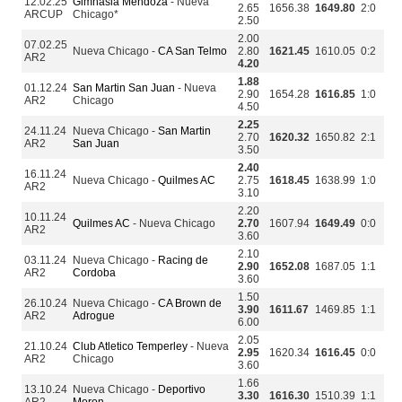
12.02.25
Gimnasia Mendoza
- Nueva
2.65
1656.38
1649.80
2:0
ARCUP
Chicago*
2.50
2.00
07.02.25
Nueva Chicago -
CA San Telmo
2.80
1621.45
1610.05
0:2
AR2
4.20
1.88
01.12.24
San Martin San Juan
- Nueva
2.90
1654.28
1616.85
1:0
AR2
Chicago
4.50
2.25
24.11.24
Nueva Chicago -
San Martin
2.70
1620.32
1650.82
2:1
AR2
San Juan
3.50
2.40
16.11.24
Nueva Chicago -
Quilmes AC
2.75
1618.45
1638.99
1:0
AR2
3.10
2.20
10.11.24
Quilmes AC
- Nueva Chicago
2.70
1607.94
1649.49
0:0
AR2
3.60
2.10
03.11.24
Nueva Chicago -
Racing de
2.90
1652.08
1687.05
1:1
AR2
Cordoba
3.60
1.50
26.10.24
Nueva Chicago -
CA Brown de
3.90
1611.67
1469.85
1:1
AR2
Adrogue
6.00
2.05
21.10.24
Club Atletico Temperley
- Nueva
2.95
1620.34
1616.45
0:0
AR2
Chicago
3.60
1.66
13.10.24
Nueva Chicago -
Deportivo
3.30
1616.30
1510.39
1:1