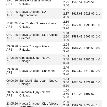
25.07.26
Atletico Rafaela
- Nueva
2.75
1569.54
1626.56
AR2
Chicago
3.40
2.05
17.07.26
Nueva Chicago -
CA
2.87
1617.68
1628.09
1:1
AR2
Agropecuario
3.80
2.10
11.07.26
Club Tristan Suarez
- Nueva
2.75
1627.88
1599.35
1:0
AR2
Chicago
3.90
1.98
04.07.26
Nueva Chicago -
Club Atletico
2.90
1587.49
1569.82
2:0
AR2
Guemes
4.00
2.05
23.06.26
Nueva Chicago -
Atletico
2.75
1587.29
1605.59
0:0
AR2
Rafaela
3.90
1.63
17.06.26
Gimnasia Jujuy
- Nueva
3.40
1686.99
1580.28
4:0
AR2
Chicago
5.25
2.40
13.06.26
Nueva Chicago -
Chacarita
2.70
1572.62
1612.87
2:0
AR2
3.20
1.63
06.06.26
San Martin San Juan
- Nueva
3.30
1660.52
1578.02
1:0
AR2
Chicago
5.50
1.60
30.05.26
Gimnasia Jujuy
- Nueva
3.50
1714.24
1597.62
AR2
Chicago
5.50
2.30
23.05.26
Nueva Chicago -
Club Atletico
2.80
1597.32
1622.47
1:1