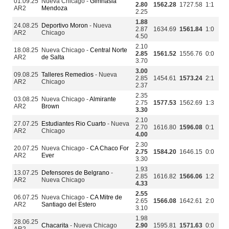
01.09.25
Nueva Chicago -
Gimnasia
2.80
1562.28
1727.58
1:1
AR2
Mendoza
2.25
1.88
24.08.25
Deportivo Moron
- Nueva
2.87
1634.69
1561.84
1:0
AR2
Chicago
4.50
2.10
18.08.25
Nueva Chicago -
Central Norte
2.85
1561.52
1556.76
0:0
AR2
de Salta
3.70
3.00
09.08.25
Talleres Remedios
- Nueva
2.85
1454.61
1573.24
2:1
AR2
Chicago
2.37
2.35
03.08.25
Nueva Chicago -
Almirante
2.75
1577.53
1562.69
1:3
AR2
Brown
3.30
2.10
27.07.25
Estudiantes Rio Cuarto
- Nueva
2.70
1616.80
1596.08
0:1
AR2
Chicago
4.00
2.30
20.07.25
Nueva Chicago -
CA Chaco For
2.75
1584.20
1646.15
0:0
AR2
Ever
3.30
1.93
13.07.25
Defensores de Belgrano
-
2.85
1616.82
1566.06
1:2
AR2
Nueva Chicago
4.33
2.55
06.07.25
Nueva Chicago -
CA Mitre de
2.65
1566.08
1642.61
2:0
AR2
Santiago del Estero
3.10
1.98
28.06.25
Chacarita
- Nueva Chicago
2.90
1595.81
1571.63
0:0