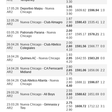
AR2
Temperley
3.30
1.95
17.05.26
Deportivo Maipu
- Nueva
3.00
1609.82
1596.94
1:0
AR2
Chicago
3.90
1.87
12.05.26
Nueva Chicago -
Club Almagro
2.90
1590.43
1535.41
1:2
AR2
4.60
2.00
03.05.26
Patronato Parana
- Nueva
2.87
1595.17
1578.21
2:1
AR2
Chicago
4.00
2.00
26.04.26
Nueva Chicago -
Club Atletico
2.80
1591.56
1566.77
0:0
AR2
Colegiales
4.10
1.93
18.04.26
Quilmes AC
- Nueva Chicago
2.95
1642.55
1583.20
0:0
AR2
4.20
2.80
14.04.26
Nueva Chicago -
CA Ferrocarril
2.65
1591.06
1656.06
2:2
AR2
Midland
2.75
1.95
08.04.26
Club Atletico Atlanta
- Nueva
2.80
1688.11
1596.07
1:2
AR2
Chicago
4.40
2.55
29.03.26
Nueva Chicago -
All Boys
2.60
1588.62
1651.69
0:0
AR2
3.10
2.75
23.03.26
Nueva Chicago -
Gimnasia y
2.50
1608.72
1712.12
3:1
AR2
Tiro
2.90