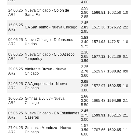
AR2
4.00
2.55
24.06.25
Nueva Chicago -
Colon de
2.80
1566.51
1662.58
1:0
AR2
Santa Fe
2.85
2.45
15.06.25
CA San Telmo
- Nueva Chicago
2.85
1515.38
1576.72
2:2
AR2
2.95
1.58
09.06.25
Nueva Chicago -
Defensores
3.40
1571.03
1472.51
1:0
AR2
Unidos
5.75
2.30
03.06.25
Nueva Chicago -
Club Atletico
2.65
1577.12
1621.39
0:1
AR2
Temperley
3.50
2.25
29.05.25
Almirante Brown
- Nueva
2.70
1529.97
1580.82
0:0
AR2
Chicago
3.60
2.05
24.05.25
CA Agropecuario
- Nueva
2.95
1572.97
1592.55
1:0
AR2
Chicago
3.80
1.66
10.05.25
Gimnasia Jujuy
- Nueva
3.20
1665.43
1594.66
2:1
AR2
Chicago
5.50
2.45
05.05.25
Nueva Chicago -
CA Estudiantes
2.75
1599.91
1652.15
2:1
AR2
Caseros
3.00
1.57
27.04.25
Gimnasia Mendoza
- Nueva
3.50
1707.66
1602.65
1:1
AR2
Chicago
6.00