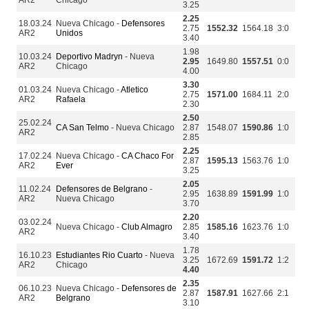
AR2
Chicago
3.25
2.25
18.03.24
Nueva Chicago -
Defensores
2.75
1552.32
1564.18
3:0
AR2
Unidos
3.40
1.98
10.03.24
Deportivo Madryn
- Nueva
2.95
1649.80
1557.51
0:0
AR2
Chicago
4.00
3.30
01.03.24
Nueva Chicago -
Atletico
2.75
1571.00
1684.11
2:0
AR2
Rafaela
2.30
2.50
25.02.24
CA San Telmo
- Nueva Chicago
2.87
1548.07
1590.86
1:0
AR2
2.85
2.25
17.02.24
Nueva Chicago -
CA Chaco For
2.87
1595.13
1563.76
1:0
AR2
Ever
3.25
2.05
11.02.24
Defensores de Belgrano
-
2.95
1638.89
1591.99
1:0
AR2
Nueva Chicago
3.70
2.20
03.02.24
Nueva Chicago -
Club Almagro
2.85
1585.16
1623.76
1:0
AR2
3.40
1.78
16.10.23
Estudiantes Rio Cuarto
- Nueva
3.25
1672.69
1591.72
1:2
AR2
Chicago
4.40
2.35
06.10.23
Nueva Chicago -
Defensores de
2.87
1587.91
1627.66
2:1
AR2
Belgrano
3.10