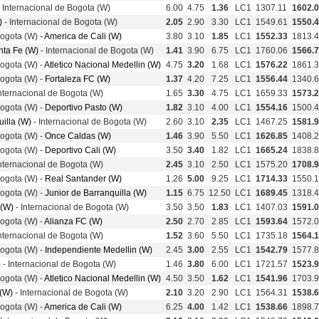
 Internacional de Bogota (W)
6.00
4.75
1.36
LC1
1307.11
1602.
)
- Internacional de Bogota (W)
2.05
2.90
3.30
LC1
1549.61
1550.
Bogota (W) -
America de Cali (W)
3.80
3.10
1.85
LC1
1552.33
1813.
nta Fe (W)
- Internacional de Bogota (W)
1.41
3.90
6.75
LC1
1760.06
1566.
Bogota (W) -
Atletico Nacional Medellin (W)
4.75
3.20
1.68
LC1
1576.22
1861.
Bogota (W) -
Fortaleza FC (W)
1.37
4.20
7.25
LC1
1556.44
1340.
nternacional de Bogota (W)
1.65
3.30
4.75
LC1
1659.33
1573.
Bogota (W) -
Deportivo Pasto (W)
1.82
3.10
4.00
LC1
1554.16
1500.
illa (W)
- Internacional de Bogota (W)
2.60
3.10
2.35
LC1
1467.25
1581.
Bogota (W) -
Once Caldas (W)
1.46
3.90
5.50
LC1
1626.85
1408.
Bogota (W) -
Deportivo Cali (W)
3.50
3.40
1.82
LC1
1665.24
1838.
nternacional de Bogota (W)
2.45
3.10
2.50
LC1
1575.20
1708.
Bogota (W) -
Real Santander (W)
1.26
5.00
9.25
LC1
1714.33
1550.
Bogota (W) -
Junior de Barranquilla (W)
1.15
6.75
12.50
LC1
1689.45
1318.
 (W)
- Internacional de Bogota (W)
3.50
3.50
1.83
LC1
1407.03
1591.
Bogota (W) -
Alianza FC (W)
2.50
2.70
2.85
LC1
1593.64
1572.
nternacional de Bogota (W)
1.52
3.60
5.50
LC1
1735.18
1564.
Bogota (W) -
Independiente Medellin (W)
2.45
3.00
2.55
LC1
1542.79
1577.
)
- Internacional de Bogota (W)
1.46
3.80
6.00
LC1
1721.57
1523.
Bogota (W) -
Atletico Nacional Medellin (W)
4.50
3.50
1.62
LC1
1541.96
1703.
 (W)
- Internacional de Bogota (W)
2.10
3.20
2.90
LC1
1564.31
1538.
Bogota (W) -
America de Cali (W)
6.25
4.00
1.42
LC1
1538.66
1898.