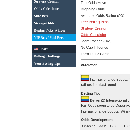
Strategy Creator
First Odds Move
Odds Calculator
Dropping Odds
Available Odds Rating (AO)
Sure Bets
Free Betting Picks
Strange Odds
Strategy Creator
Betting Picks Widget
Odds Calculator
VIP Bets / Paid Bets
Team Ratings (H/A)
No Cup Influence
Tipster
Form Last 3 Games
Betting Challenge
Your Betting Tips
Prediction:
Internacional de Bogota (
ratings from last round.
Betting Tip:
Bet on (2) Internacional 
Fair Odds seem to be Deportivo
Internacional de Bogota (W) is
Odds Development:
Opening Odds:
3.20
3.10