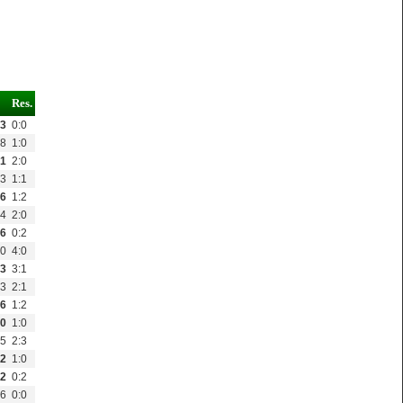
Res.
83
0:0
58
1:0
31
2:0
43
1:1
76
1:2
24
2:0
26
0:2
90
4:0
93
3:1
03
2:1
76
1:2
30
1:0
15
2:3
22
1:0
72
0:2
86
0:0