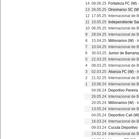
14
08.06.25
Fortaleza FC (W)
-
13
26.05.25
Orsomarso SC (W
12
17.05.25
Internacional de 
11
10.05.25
Independiente Sa
10
06.05.25
Internacional de 
9
28.04.25
Internacional de 
8
15.04.25
Millonarios (W)
- I
7
10.04.25
Internacional de 
6
30.03.25
Junior de Barranqu
5
22.03.25
Internacional de 
4
08.03.25
Internacional de 
3
02.03.25
Alianza FC (W)
- I
2
21.02.25
Internacional de 
1
10.06.24
Internacional de 
04.06.24
Deportivo Pereira
26.05.24
Internacional de 
20.05.24
Millonarios (W)
- I
13.05.24
Internacional de 
04.05.24
Deportivo Cali (W
16.03.24
Internacional de 
09.03.24
Cucuta Deportivo
24.02.24
Internacional de 