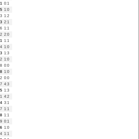
01
0:1
45
1:0
43
1:2
73
2:1
36
1:1
62
2:0
21
1:1
44
1:0
93
1:3
22
1:0
88
0:0
98
1:0
12
0:0
47
4:3
05
1:3
01
4:2
14
3:1
87
1:1
98
1:1
99
0:1
66
1:0
74
1:1