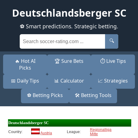
Deutschlandsberger SC
⚽ Smart predictions. Strategic betting.
🔍
🔥 Hot AI
🏆 Sure Bets
⏱️ Live Tips
Picks
📅 Daily Tips
📊 Calculator
📈 Strategies
⚽ Betting Picks
🛠️ Betting Tools
Deutschlandsberger SC
Regionalliga
Country:
League:
Austria
Mitte