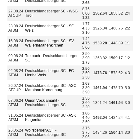
AT3M
Deutschlandsberger SC
2.65
8.75
27.08.24
Deutschlandsberger SC -
WSG
6.00
1502.64
1858.52
2:4
ATCUP
Tirol
1.22
1.77
23.08.24
Deutschlandsberger SC -
SC
4.33
1525.34
1468.76
2:2
AT3M
Weiz
3.10
1.42
16.08.24
Deutschlandsberger SC -
SV
4.75
1539.28
1448.39
1:1
AT3M
Wallern/Marienkirchen
5.00
3.50
09.08.24
Treibach
- Deutschlandsberger
3.90
1368.82
1509.17
1:2
AT3M
SC
1.73
2.50
02.08.24
Deutschlandsberger SC -
FC
3.50
1473.76
1573.62
4:3
AT3M
Hertha Wels
2.30
1.68
26.07.24
Deutschlandsberger SC -
ASC
3.80
1461.94
1475.70
5:0
ATCUP
Marathon Korneuburg
3.90
2.55
07.06.24
Union Vöcklamarkt
-
3.60
1391.24
1461.94
3:0
AT3M
Deutschlandsberger SC
2.20
1.66
31.05.24
Deutschlandsberger SC -
ASK
4.40
1492.04
1424.24
4:1
AT3M
Klagenfurt
3.50
2.75
26.05.24
Wolfsberger AC II
-
3.75
1434.26
1504.14
3:0
AT3M
Deutschlandsberger SC
2.05