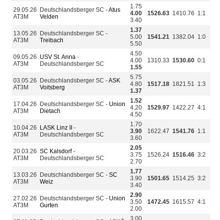
1.75
29.05.26
Deutschlandsberger SC -
Atus
4.00
1526.63
1410.76
1:1
AT3M
Velden
3.40
1.37
13.05.26
Deutschlandsberger SC -
5.00
1541.21
1382.04
1:0
AT3M
Treibach
5.50
4.50
09.05.26
USV St. Anna
-
4.00
1310.33
1530.60
0:1
AT3M
Deutschlandsberger SC
1.55
5.75
03.05.26
Deutschlandsberger SC -
ASK
4.80
1517.18
1821.51
1:3
AT3M
Voitsberg
1.37
1.52
17.04.26
Deutschlandsberger SC -
Union
4.20
1529.97
1422.27
4:1
AT3M
Dietach
4.50
1.70
10.04.26
LASK Linz II
-
3.90
1622.47
1541.76
1:1
AT3M
Deutschlandsberger SC
3.60
2.05
20.03.26
SC Kalsdorf
-
3.75
1526.24
1516.46
3:2
AT3M
Deutschlandsberger SC
2.70
1.77
13.03.26
Deutschlandsberger SC -
SC
3.90
1501.65
1514.25
3:2
AT3M
Weiz
3.40
2.90
27.02.26
Deutschlandsberger SC -
Union
3.50
1472.45
1615.57
4:1
AT3M
Gurten
2.00
3.00