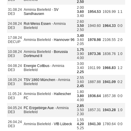
2.50
2.00
31.08.24
Arminia Bielefeld -
SV
3.60
1954.53
1926.99
1:1
DE3
Sandhausen
3.40
2.60
24.08.24
Rot-Weiss Essen
- Arminia
3.50
1940.60
1964.33
0:0
DE3
Bielefeld
2.50
3.40
17.08.24
Arminia Bielefeld -
Hannover 96
3.60
1978.98
2106.55
2:0
DECUP
2.05
1.75
10.08.24
Arminia Bielefeld -
Borussia
3.90
1973.36
1836.76
1:0
DE3
Dortmund II
4.00
3.00
04.08.24
Energie Cottbus
- Arminia
3.40
1911.99
1966.83
1:2
DE3
Bielefeld
2.25
2.55
18.05.24
TSV 1860 München
- Arminia
3.60
1887.88
1941.09
0:2
DE3
Bielefeld
2.45
1.80
11.05.24
Arminia Bielefeld -
Hallescher
3.80
1936.64
1857.38
0:0
DE3
FC
4.00
2.85
04.05.24
FC Erzgebirge Aue
- Arminia
3.50
1857.31
1943.28
1:0
DE3
Bielefeld
2.30
1.55
26.04.24
Arminia Bielefeld -
VfB Lübeck
4.20
1941.30
1780.64
0:0
DE3
5.25