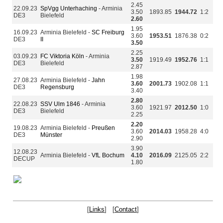
2.45
22.09.23
SpVgg Unterhaching
- Arminia
3.50
1893.85
1944.72
1:2
DE3
Bielefeld
2.60
1.95
16.09.23
Arminia Bielefeld -
SC Freiburg
3.60
1953.51
1876.38
0:2
DE3
II
3.50
2.25
03.09.23
FC Viktoria Köln
- Arminia
3.50
1919.49
1952.76
1:1
DE3
Bielefeld
2.87
1.98
27.08.23
Arminia Bielefeld -
Jahn
3.60
2001.73
1902.08
1:1
DE3
Regensburg
3.40
2.80
22.08.23
SSV Ulm 1846
- Arminia
3.60
1921.97
2012.50
1:0
DE3
Bielefeld
2.25
2.20
19.08.23
Arminia Bielefeld -
Preußen
3.60
2014.03
1958.28
4:0
DE3
Münster
2.90
3.90
12.08.23
Arminia Bielefeld -
VfL Bochum
4.10
2016.09
2125.05
2:2
DECUP
1.80
[
Links
] [
Contact
]