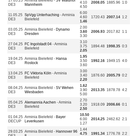
17.05.25
Arminia Bielefeld -
SV Waldhof
4.10
2008.05
1885.96
1:0
DE3
Mannheim
4.50
6.00
11.05.25
SpVgg Unterhaching
- Arminia
4.60
1720.43
2007.14
1:2
DE3
Bielefeld
1.46
2.00
03.05.25
Arminia Bielefeld -
Dynamo
3.60
2006.93
2017.82
1:1
DE3
Dresden
3.30
3.10
27.04.25
FC Ingolstadt 04
- Arminia
3.75
1894.48
1998.35
0:3
DE3
Bielefeld
2.05
1.95
19.04.25
Arminia Bielefeld -
Hansa
3.50
1992.16
1949.15
4:0
DE3
Rostock
3.60
3.00
13.04.25
FC Viktoria Köln
- Arminia
3.40
1876.60
2005.79
0:2
DE3
Bielefeld
2.20
1.62
08.04.25
Arminia Bielefeld -
SV Wehen
3.90
2013.35
1878.78
4:2
DE3
Wiesbaden
5.00
2.70
05.04.25
Alemannia Aachen
- Arminia
3.20
1918.09
2006.66
0:1
DE3
Bielefeld
2.50
10.50
01.04.25
Arminia Bielefeld -
Bayer
6.00
2014.25
2462.62
2:1
DECUP
Leverkusen
1.27
1.44
29.03.25
Arminia Bielefeld -
Hannover 96
4.75
1991.34
1776.78
2:2
DE3
II