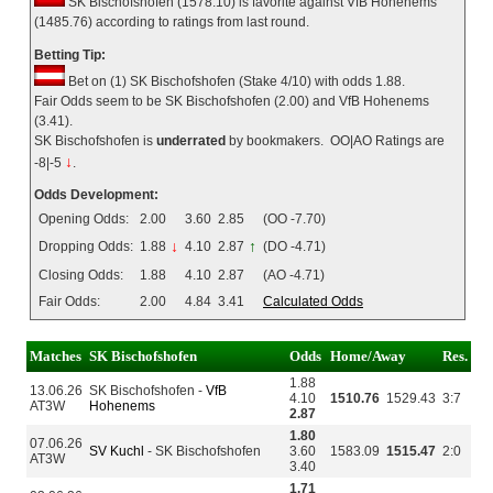
SK Bischofshofen (1578.10) is favorite against VfB Hohenems
(1485.76) according to ratings from last round.
Betting Tip:
Bet on (1) SK Bischofshofen (Stake 4/10) with odds 1.88.
Fair Odds seem to be SK Bischofshofen (2.00) and VfB Hohenems
(3.41).
SK Bischofshofen is
underrated
by bookmakers. OO|AO Ratings are
↓
-8|-5
.
Odds Development:
Opening Odds:
2.00
3.60
2.85
(OO -7.70)
Dropping Odds:
1.88
↓
4.10
2.87
↑
(DO -4.71)
Closing Odds:
1.88
4.10
2.87
(AO -4.71)
Fair Odds:
2.00
4.84
3.41
Calculated Odds
Matches
SK Bischofshofen
Odds
Home/Away
Res.
1.88
13.06.26
SK Bischofshofen -
VfB
4.10
1510.76
1529.43
3:7
AT3W
Hohenems
2.87
1.80
07.06.26
SV Kuchl
- SK Bischofshofen
3.60
1583.09
1515.47
2:0
AT3W
3.40
1.71