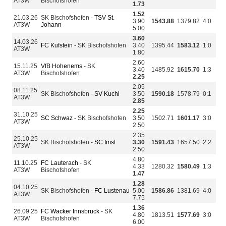
AT3W
Bischofshofen
1.73
1.52
21.03.26
SK Bischofshofen -
TSV St.
3.90
1543.88
1379.82
4:0
AT3W
Johann
5.00
3.60
14.03.26
FC Kufstein
- SK Bischofshofen
3.40
1395.44
1583.12
1:0
AT3W
1.80
2.60
15.11.25
VfB Hohenems
- SK
3.40
1485.92
1615.70
1:3
AT3W
Bischofshofen
2.25
2.05
08.11.25
SK Bischofshofen -
SV Kuchl
3.50
1590.18
1578.79
0:1
AT3W
2.85
2.25
31.10.25
SC Schwaz
- SK Bischofshofen
3.50
1502.71
1601.17
3:0
AT3W
2.50
2.35
25.10.25
SK Bischofshofen -
SC Imst
3.30
1591.43
1657.50
2:2
AT3W
2.50
4.80
11.10.25
FC Lauterach
- SK
4.33
1280.32
1580.49
1:3
AT3W
Bischofshofen
1.47
1.28
04.10.25
SK Bischofshofen -
FC Lustenau
5.00
1586.86
1381.69
4:0
AT3W
7.75
1.36
26.09.25
FC Wacker Innsbruck
- SK
4.80
1813.51
1577.69
3:0
AT3W
Bischofshofen
6.00