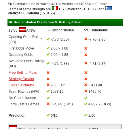
SK Bischofshofen is ranked #81 in Austria and #3564 in Europe.
Teams of same strength are
US Gavorrano
(1510.77) and
Pierikos FC Katerini
(1510.55).
SK Bischofshofen Prediction & Betting Advice
SK Bischofshofen
VfB Hohenems
13/06
AT3W
Opening Odds Rating
-7.70 (2.00)
-7.70 (2.85)
(OO)
First Odds Move
2.00 > 1.88
Dropping Odds
2.00 > 1.88
Available Odds Rating
-4.71 (1.88)
-4.71 (2.87)
(AO)
Free Betting Picks
Strategy Creator
Odds Calculator
2.00 Fair
3.41 Fair
Team Ratings (H/A)
1578.10
1485.76
No Cup Influence
Form Last 3 Games
3 P., 4:7 (LWL)
4 P., 7:7 (DLW)
Prediction:
6/10
2/10