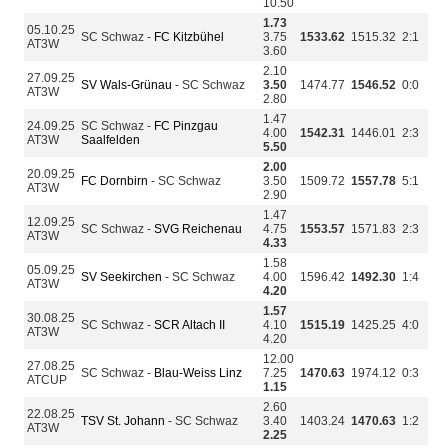
10.50
1.73
05.10.25
SC Schwaz -
FC Kitzbühel
3.75
1533.62
1515.32
2:1
AT3W
3.60
2.10
27.09.25
SV Wals-Grünau
- SC Schwaz
3.50
1474.77
1546.52
0:0
AT3W
2.80
1.47
24.09.25
SC Schwaz -
FC Pinzgau
4.00
1542.31
1446.01
2:3
AT3W
Saalfelden
5.50
2.00
20.09.25
FC Dornbirn
- SC Schwaz
3.50
1509.72
1557.78
5:1
AT3W
2.90
1.47
12.09.25
SC Schwaz -
SVG Reichenau
4.75
1553.57
1571.83
2:3
AT3W
4.33
1.58
05.09.25
SV Seekirchen
- SC Schwaz
4.00
1596.42
1492.30
1:4
AT3W
4.20
1.57
30.08.25
SC Schwaz -
SCR Altach II
4.10
1515.19
1425.25
4:0
AT3W
4.20
12.00
27.08.25
SC Schwaz -
Blau-Weiss Linz
7.25
1470.63
1974.12
0:3
ATCUP
1.15
2.60
22.08.25
TSV St. Johann
- SC Schwaz
3.40
1403.24
1470.63
1:2
AT3W
2.25