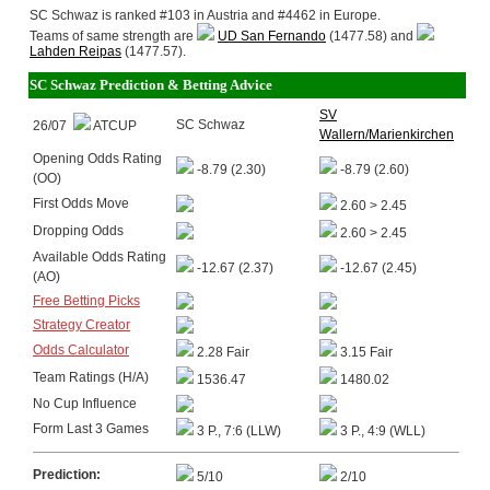
SC Schwaz is ranked #103 in Austria and #4462 in Europe.
Teams of same strength are
UD San Fernando
(1477.58) and
Lahden Reipas
(1477.57).
SC Schwaz Prediction & Betting Advice
SV
SC Schwaz
26/07
ATCUP
Wallern/Marienkirchen
Opening Odds Rating
-8.79 (2.30)
-8.79 (2.60)
(OO)
First Odds Move
2.60 > 2.45
Dropping Odds
2.60 > 2.45
Available Odds Rating
-12.67 (2.37)
-12.67 (2.45)
(AO)
Free Betting Picks
Strategy Creator
Odds Calculator
2.28 Fair
3.15 Fair
Team Ratings (H/A)
1536.47
1480.02
No Cup Influence
Form Last 3 Games
3 P., 7:6 (LLW)
3 P., 4:9 (WLL)
Prediction:
5/10
2/10