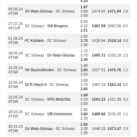
4.10
1.87
09.08.24
SV Wals-Grünau
- SC Schwaz
3.80
1474.65
1471.84
1:0
AT3W
3.00
5.00
27.07.24
SC Schwaz -
SW Bregenz
4.10
1481.59
1692.08
0:2
ATCUP
1.51
2.90
01.06.24
FC Kufstein
- SC Schwaz
3.70
1426.94
1519.14
0:0
AT3W
1.98
1.78
29.05.24
SC Schwaz -
SV Wals-Grünau
3.70
1495.72
1535.18
1:2
AT3W
3.40
1.80
24.05.24
SK Bischofshofen
- SC Schwaz
3.90
1527.51
1475.76
1:1
AT3W
3.20
2.00
19.05.24
SCR Altach II
- SC Schwaz
3.70
1487.19
1482.34
0:2
AT3W
2.85
1.68
10.05.24
SC Schwaz -
SPG Motz/Silz
4.20
1501.23
1421.39
3:2
AT3W
3.50
2.45
16.03.24
SC Schwaz -
VfB Hohenems
3.60
1480.68
1532.20
1:1
AT3W
2.30
2.50
20.10.23
SV Wals-Grünau
- SC Schwaz
3.30
1446.33
1473.47
2:0
AT3W
2.35