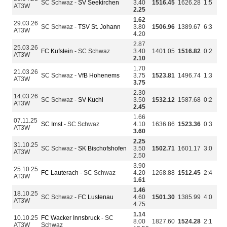
SC Schwaz -
SV Seekirchen
3.40
1516.45
1626.28
1:5
AT3W
2.25
1.62
29.03.26
SC Schwaz -
TSV St. Johann
3.80
1506.96
1389.67
6:3
AT3W
4.20
2.87
25.03.26
FC Kufstein
- SC Schwaz
3.40
1401.05
1516.82
0:2
AT3W
2.10
1.70
21.03.26
SC Schwaz -
VfB Hohenems
3.75
1523.81
1496.74
1:3
AT3W
3.75
2.30
14.03.26
SC Schwaz -
SV Kuchl
3.50
1532.12
1587.68
0:2
AT3W
2.45
1.66
07.11.25
SC Imst
- SC Schwaz
4.10
1636.86
1523.36
0:3
AT3W
3.60
2.25
31.10.25
SC Schwaz -
SK Bischofshofen
3.50
1502.71
1601.17
3:0
AT3W
2.50
3.90
25.10.25
FC Lauterach
- SC Schwaz
4.20
1268.88
1512.45
2:4
AT3W
1.61
1.46
18.10.25
SC Schwaz -
FC Lustenau
4.60
1501.30
1385.99
4:0
AT3W
4.75
1.14
10.10.25
FC Wacker Innsbruck
- SC
8.00
1827.60
1524.28
2:1
AT3W
Schwaz