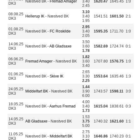
Næstved BK -
Fremad Amager
3.40
1620.47
1645.45
1:0
DK3
2.45
3.10
08.08.25
Hellerup IK
- Næstved BK
3.40
1541.51
1601.50
2:1
DK3
1.95
2.95
01.08.25
Næstved BK -
FC Roskilde
3.40
1595.35
1711.70
1:0
DK3
2.05
3.50
14.06.25
Næstved BK -
AB Gladsaxe
3.60
1582.69
1724.74
0:1
DK3
1.78
1.82
06.06.25
Fremad Amager
- Næstved BK
3.60
1707.80
1576.75
1:0
DK3
3.40
2.65
01.06.25
Næstved BK -
Skive IK
3.30
1553.64
1635.46
1:3
DK3
2.25
1.44
24.05.25
Middelfart BK
- Næstved BK
3.90
1743.57
1598.11
3:0
DK3
6.00
4.00
18.05.25
Næstved BK -
Aarhus Fremad
3.40
1615.04
1838.61
0:3
DK3
1.73
1.53
14.05.25
AB Gladsaxe
- Næstved BK
3.75
1740.32
1621.60
1:1
DK3
5.00
2.75
11.05.25
Næstved BK -
Middelfart BK
3.10
1646.86
1740.23
0:1
DK3