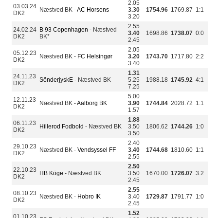
2.05
03.03.24
Næstved BK -
AC Horsens
3.30
1754.96
1769.87
1:1
DK2
3.20
2.55
24.02.24
B 93 Copenhagen
- Næstved
3.40
1698.86
1738.07
0:0
DK2
BK*
2.45
2.05
05.12.23
Næstved BK -
FC Helsingør
3.20
1743.70
1717.80
2:2
DK2
3.40
1.31
24.11.23
SönderjyskE
- Næstved BK
5.25
1988.18
1745.92
4:1
DK2
7.25
5.00
12.11.23
Næstved BK -
Aalborg BK
3.90
1744.84
2028.72
1:1
DK2
1.57
1.88
06.11.23
Hillerod Fodbold
- Næstved BK
3.50
1806.62
1744.26
1:0
DK2
3.50
2.40
29.10.23
Næstved BK -
Vendsyssel FF
3.40
1744.68
1810.60
1:1
DK2
2.55
2.50
22.10.23
HB Köge
- Næstved BK
3.50
1670.00
1726.07
3:2
DK2
2.45
2.55
08.10.23
Næstved BK -
Hobro IK
3.40
1729.87
1791.77
1:0
DK2
2.45
1.52
01.10.23