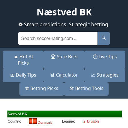
Næstved BK
⚽ Smart predictions. Strategic betting.
🔍
🔥 Hot AI
🏆 Sure Bets
⏱️ Live Tips
Picks
📅 Daily Tips
📊 Calculator
📈 Strategies
⚽ Betting Picks
🛠️ Betting Tools
Næstved BK
Country:
League:
2. Divison
Denmark