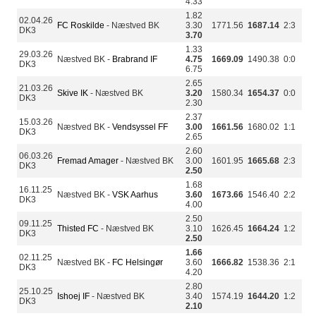
4.33
1.82
02.04.26
FC Roskilde
- Næstved BK
3.30
1771.56
1687.14
2:3
DK3
3.70
1.33
29.03.26
Næstved BK -
Brabrand IF
4.75
1669.09
1490.38
0:0
DK3
6.75
2.65
21.03.26
Skive IK
- Næstved BK
3.20
1580.34
1654.37
0:0
DK3
2.30
2.37
15.03.26
Næstved BK -
Vendsyssel FF
3.00
1661.56
1680.02
1:1
DK3
2.65
2.60
06.03.26
Fremad Amager
- Næstved BK
3.00
1601.95
1665.68
2:3
DK3
2.50
1.68
16.11.25
Næstved BK -
VSK Aarhus
3.60
1673.66
1546.40
2:2
DK3
4.00
2.50
09.11.25
Thisted FC
- Næstved BK
3.10
1626.45
1664.24
1:2
DK3
2.50
1.66
02.11.25
Næstved BK -
FC Helsingør
3.60
1666.82
1538.36
2:1
DK3
4.20
2.80
25.10.25
Ishoej IF
- Næstved BK
3.40
1574.19
1644.20
1:2
DK3
2.10