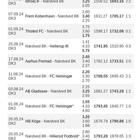
Ishoej IF
- Næstved BK
3.25
1556.52
1693.16
2:2
DK3
2.05
2.60
07.09.24
Frem Kobenhavn
- Næstved BK
3.40
1611.27
1705.17
1:1
DK3
2.25
3.75
01.09.24
Thisted FC
- Næstved BK
3.60
1598.17
1732.08
0:1
DK3
1.75
1.41
25.08.24
Næstved BK -
Hellerup IK
4.33
1741.95
1510.95
0:3
DK3
5.75
2.45
17.08.24
Aarhus Fremad
- Næstved BK
3.40
1782.12
1733.51
2:0
DK3
2.37
2.20
11.08.24
Næstved BK -
FC Helsingør
3.30
1708.55
1695.43
2:1
DK3
2.70
2.25
03.08.24
AB Gladsaxe
- Næstved BK
3.25
1681.27
1743.28
1:1
DK3
2.65
1.55
01.06.24
Næstved BK -
FC Helsingør
*
4.33
1793.45
1640.77
1:0
DK2
4.60
3.20
26.05.24
HB Köge
- Næstved BK
3.60
1676.79
1790.88
1:0
DK2
1.98
2.80
20.05.24
Næstved BK -
Hillerod Fodbold
*
3.40
1793.28
1878.65
1:3
DK2