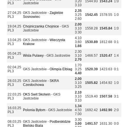
3.20
1544.93
1543.24
1:0
PL3
Jastrzebie
3.10
2.35
27.04.25
GKS Jastrzebie -
Zaglebie
3.25
1542.45
1578.55
1:0
PL3
Sosnowiec
2.60
2.00
19.04.25
Chojniczanka Chojnice
- GKS
3.10
1558.28
1545.84
1:0
PL3
Jastrzebie
3.30
4.10
13.04.25
GKS Jastrzebie -
Wieczysta
3.60
1530.89
1812.68
0:1
PL3
Krakow
1.66
2.30
05.04.25
Wisla Pulawy
- GKS Jastrzebie
3.10
1466.57
1520.47
1:4
PL3
2.70
1.70
02.04.25
GKS Jastrzebie -
Olimpia Elblag
3.25
1520.39
1423.63
0:1
PL3
4.40
2.00
28.03.25
GKS Jastrzebie -
SKRA
3.10
1505.82
1454.92
1:0
PL3
Czestochowa
3.25
2.10
22.03.25
OKS Swit Skolwin
- GKS
3.10
1519.40
1507.58
3:1
PL3
Jastrzebie
3.10
1.34
16.03.25
Polonia Bytom
- GKS Jastrzebie
4.50
1692.42
1492.90
2:0
PL3
7.00
3.30
08.03.25
GKS Jastrzebie -
Podbeskidzie
3.00
1491.57
1631.30
0:0
PL3
Bielsko Biala