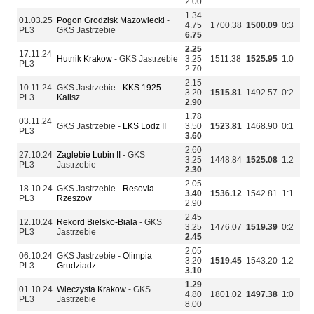
2.00
1.34
01.03.25
Pogon Grodzisk Mazowiecki
-
4.75
1700.38
1500.09
0:3
PL3
GKS Jastrzebie
6.75
2.25
17.11.24
Hutnik Krakow
- GKS Jastrzebie
3.25
1511.38
1525.95
1:0
PL3
2.70
2.15
10.11.24
GKS Jastrzebie -
KKS 1925
3.20
1515.81
1492.57
0:2
PL3
Kalisz
2.90
1.78
03.11.24
GKS Jastrzebie -
LKS Lodz II
3.50
1523.81
1468.90
0:1
PL3
3.60
2.60
27.10.24
Zaglebie Lubin II
- GKS
3.25
1448.84
1525.08
1:2
PL3
Jastrzebie
2.30
2.05
18.10.24
GKS Jastrzebie -
Resovia
3.40
1536.12
1542.81
1:1
PL3
Rzeszow
2.90
2.45
12.10.24
Rekord Bielsko-Biala
- GKS
3.25
1476.07
1519.39
0:2
PL3
Jastrzebie
2.45
2.05
06.10.24
GKS Jastrzebie -
Olimpia
3.20
1519.45
1543.20
1:2
PL3
Grudziadz
3.10
1.29
01.10.24
Wieczysta Krakow
- GKS
4.80
1801.02
1497.38
1:0
PL3
Jastrzebie
8.00