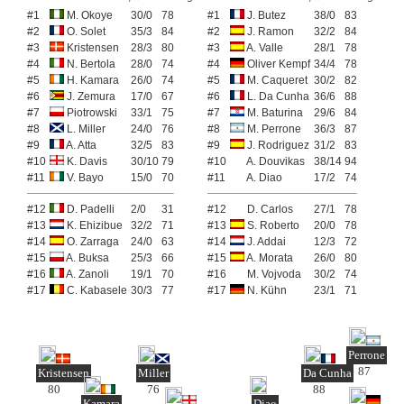
#1
M. Okoye
30/0
78
#1
J. Butez
38/0
83
#2
O. Solet
35/3
84
#2
J. Ramon
32/2
84
#3
Kristensen
28/3
80
#3
A. Valle
28/1
78
#4
N. Bertola
28/0
74
#4
Oliver Kempf
34/4
78
#5
H. Kamara
26/0
74
#5
M. Caqueret
30/2
82
#6
J. Zemura
17/0
67
#6
L. Da Cunha
36/6
88
#7
Piotrowski
33/1
75
#7
M. Baturina
29/6
84
#8
L. Miller
24/0
76
#8
M. Perrone
36/3
87
#9
A. Atta
32/5
83
#9
J. Rodriguez
31/2
83
#10
K. Davis
30/10
79
#10
A. Douvikas
38/14
94
#11
V. Bayo
15/0
70
#11
A. Diao
17/2
74
#12
D. Padelli
2/0
31
#12
D. Carlos
27/1
78
#13
K. Ehizibue
32/2
71
#13
S. Roberto
20/0
78
#14
O. Zarraga
24/0
63
#14
J. Addai
12/3
72
#15
A. Buksa
25/3
66
#15
A. Morata
26/0
80
#16
A. Zanoli
19/1
70
#16
M. Vojvoda
30/2
74
#17
C. Kabasele
30/3
77
#17
N. Kühn
23/1
71
Perrone
87
Kristensen
Miller
Da Cunha
80
76
88
Kamara
Diao