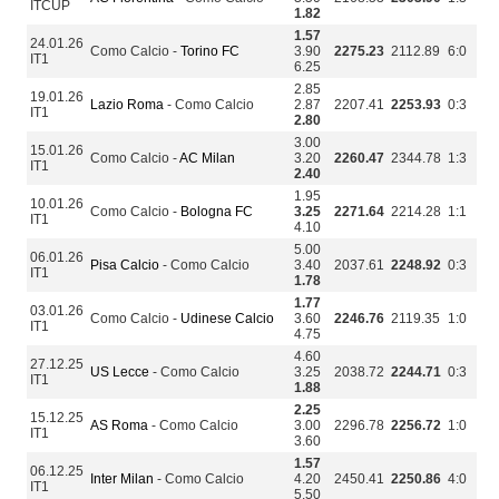
ITCUP
1.82
1.57
24.01.26
Como Calcio -
Torino FC
3.90
2275.23
2112.89
6:0
IT1
6.25
2.85
19.01.26
Lazio Roma
- Como Calcio
2.87
2207.41
2253.93
0:3
IT1
2.80
3.00
15.01.26
Como Calcio -
AC Milan
3.20
2260.47
2344.78
1:3
IT1
2.40
1.95
10.01.26
Como Calcio -
Bologna FC
3.25
2271.64
2214.28
1:1
IT1
4.10
5.00
06.01.26
Pisa Calcio
- Como Calcio
3.40
2037.61
2248.92
0:3
IT1
1.78
1.77
03.01.26
Como Calcio -
Udinese Calcio
3.60
2246.76
2119.35
1:0
IT1
4.75
4.60
27.12.25
US Lecce
- Como Calcio
3.25
2038.72
2244.71
0:3
IT1
1.88
2.25
15.12.25
AS Roma
- Como Calcio
3.00
2296.78
2256.72
1:0
IT1
3.60
1.57
06.12.25
Inter Milan
- Como Calcio
4.20
2450.41
2250.86
4:0
IT1
5.50