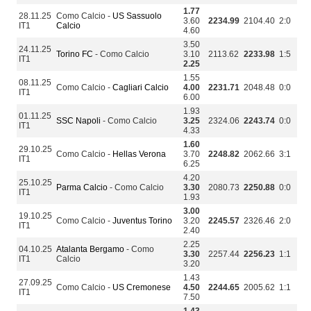
1.77
28.11.25
Como Calcio -
US Sassuolo
3.60
2234.99
2104.40
2:0
IT1
Calcio
4.60
3.50
24.11.25
Torino FC
- Como Calcio
3.10
2113.62
2233.98
1:5
IT1
2.25
1.55
08.11.25
Como Calcio -
Cagliari Calcio
4.00
2231.71
2048.48
0:0
IT1
6.00
1.93
01.11.25
SSC Napoli
- Como Calcio
3.25
2324.06
2243.74
0:0
IT1
4.33
1.60
29.10.25
Como Calcio -
Hellas Verona
3.70
2248.82
2062.66
3:1
IT1
6.25
4.20
25.10.25
Parma Calcio
- Como Calcio
3.30
2080.73
2250.88
0:0
IT1
1.93
3.00
19.10.25
Como Calcio -
Juventus Torino
3.20
2245.57
2326.46
2:0
IT1
2.40
2.25
04.10.25
Atalanta Bergamo
- Como
3.30
2257.44
2256.23
1:1
IT1
Calcio
3.20
1.43
27.09.25
Como Calcio -
US Cremonese
4.50
2244.65
2005.62
1:1
IT1
7.50