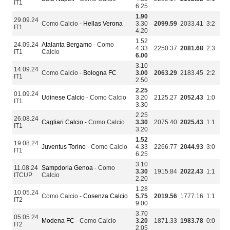
IT1
6.25
1.90
29.09.24
Como Calcio -
Hellas Verona
3.30
2099.59
2033.41
3:2
IT1
4.20
1.52
24.09.24
Atalanta Bergamo
- Como
4.33
2250.37
2081.68
2:3
IT1
Calcio
6.00
3.10
14.09.24
Como Calcio -
Bologna FC
3.00
2063.29
2183.45
2:2
IT1
2.50
2.25
01.09.24
Udinese Calcio
- Como Calcio
3.20
2125.27
2052.43
1:0
IT1
3.30
2.25
26.08.24
Cagliari Calcio
- Como Calcio
3.30
2075.40
2025.43
1:1
IT1
3.20
1.52
19.08.24
Juventus Torino
- Como Calcio
4.33
2266.77
2044.93
3:0
IT1
6.25
3.10
11.08.24
Sampdoria Genoa
- Como
3.30
1915.84
2022.43
1:1
ITCUP
Calcio
2.20
1.28
10.05.24
Como Calcio -
Cosenza Calcio
5.75
2019.56
1777.16
1:1
IT2
9.00
3.70
05.05.24
Modena FC
- Como Calcio
3.20
1871.33
1983.78
0:0
IT2
2.05