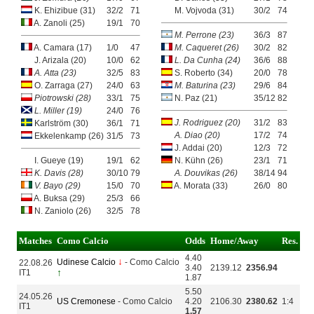
K. Ehizibue (31)
32/2
71
M. Vojvoda (31)
30/2
74
A. Zanoli (25)
19/1
70
M. Perrone (23)
36/3
87
A. Camara (17)
1/0
47
M. Caqueret (26)
30/2
82
J. Arizala (20)
10/0
62
L. Da Cunha (24)
36/6
88
A. Atta (23)
32/5
83
S. Roberto (34)
20/0
78
O. Zarraga (27)
24/0
63
M. Baturina (23)
29/6
84
Piotrowski (28)
33/1
75
N. Paz (21)
35/12
82
L. Miller (19)
24/0
76
J. Rodriguez (20)
31/2
83
Karlström (30)
36/1
71
A. Diao (20)
17/2
74
Ekkelenkamp (26)
31/5
73
J. Addai (20)
12/3
72
I. Gueye (19)
19/1
62
N. Kühn (26)
23/1
71
K. Davis (28)
30/10
79
A. Douvikas (26)
38/14
94
V. Bayo (29)
15/0
70
A. Morata (33)
26/0
80
A. Buksa (29)
25/3
66
N. Zaniolo (26)
32/5
78
Matches
Como Calcio
Odds
Home/Away
Res.
4.40
↓
Udinese Calcio
- Como Calcio
22.08.26
3.40
2139.12
2356.94
IT1
↑
1.87
5.50
24.05.26
US Cremonese
- Como Calcio
4.20
2106.30
2380.62
1:4
IT1
1.57