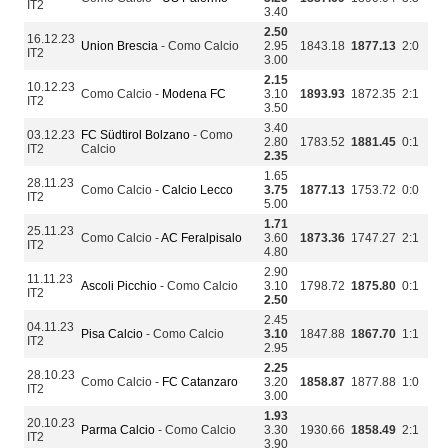
IT2
3.40
2.50
16.12.23
Union Brescia
- Como Calcio
2.95
1843.18
1877.13
2:0
IT2
3.00
2.15
10.12.23
Como Calcio -
Modena FC
3.10
1893.93
1872.35
2:1
IT2
3.50
3.40
03.12.23
FC Südtirol Bolzano
- Como
2.80
1783.52
1881.45
0:1
IT2
Calcio
2.35
1.65
28.11.23
Como Calcio -
Calcio Lecco
3.75
1877.13
1753.72
0:0
IT2
5.00
1.71
25.11.23
Como Calcio -
AC Feralpisalo
3.60
1873.36
1747.27
2:1
IT2
4.80
2.90
11.11.23
Ascoli Picchio
- Como Calcio
3.10
1798.72
1875.80
0:1
IT2
2.50
2.45
04.11.23
Pisa Calcio
- Como Calcio
3.10
1847.88
1867.70
1:1
IT2
2.95
2.25
28.10.23
Como Calcio -
FC Catanzaro
3.20
1858.87
1877.88
1:0
IT2
3.00
1.93
20.10.23
Parma Calcio
- Como Calcio
3.30
1930.66
1858.49
2:1
IT2
3.90