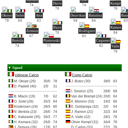
Davis
Kempf
74
74
79
78
Okoye
Solet
Atta
Douvikas
Baturina
But
78
84
83
94
84
83
Bayo
Ramon
Zemura
Rodriguez
70
84
67
83
Bertola
Piotrowski
Caqueret
74
75
82
Valle
78
▼
Squad
Udinese Calcio
Como Calcio
M. Okoye (26)
30/0
78
J. Butez (30)
38/0
83
D. Padelli (40)
2/0
31
I. Smolcic (25)
28/0
68
B. Mlacic (19)
7/0
62
Van der Brempt (24)
20/0
64
O. Solet (26)
35/3
84
A. Moreno (33)
19/2
66
Kristensen (24)
28/3
80
E. Goldaniga (32)
2/0
54
N. Bertola (23)
28/0
74
J. Ramon (21)
32/2
84
C. Kabasele (35)
30/3
77
A. Valle (22)
28/1
78
H. Kamara (32)
26/0
74
Oliver Kempf (31)
34/4
78
J. Zemura (26)
17/0
67
D. Carlos (33)
27/1
78