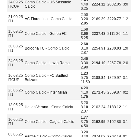
1.43
24.09.25
Como Calcio -
US Sassuolo
4.40
2224.11
2032.05
3:0
ITCUP
Calcio
6.25
2.50
21.09.25
AC Fiorentina
- Como Calcio
3.20
2169.39
2220.77
1:2
IT1
2.85
1.68
15.09.25
Como Calcio -
Genoa FC
3.60
2237.43
2111.26
1:1
IT1
5.25
2.60
30.08.25
Bologna FC
- Como Calcio
3.10
2254.91
2230.03
1:0
IT1
2.87
2.40
24.08.25
Como Calcio -
Lazio Roma
3.30
2194.10
2267.78
2:0
IT1
2.90
1.23
16.08.25
Como Calcio -
FC Südtirol
5.75
2188.84
1829.97
3:1
ITCUP
Bolzano
11.50
4.20
23.05.25
Como Calcio -
Inter Milan
4.10
2171.45
2369.87
0:2
IT1
1.75
3.20
18.05.25
Hellas Verona
- Como Calcio
3.10
2103.24
2183.12
1:1
IT1
2.37
1.77
10.05.25
Como Calcio -
Cagliari Calcio
3.75
2192.95
2102.80
3:1
IT1
4.50
3.20
03.05.25
Parma Calcio
- Como Calcio
3.40
2074.09
2207.14
0:1