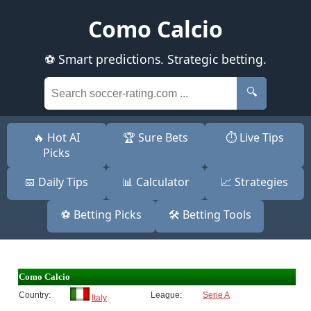
Como Calcio
⚽ Smart predictions. Strategic betting.
🔍
🔥 Hot AI
🏆 Sure Bets
⏱️ Live Tips
Picks
📅 Daily Tips
📊 Calculator
📈 Strategies
⚽ Betting Picks
🛠️ Betting Tools
Como Calcio
Country:
League:
Serie A
Italy