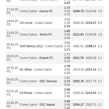
IT1
2.25
1.73
27.04.25
Como Calcio -
Genoa FC
3.50
2206.70
2123.88
1:0
IT1
4.75
3.50
19.04.25
US Lecce
- Como Calcio
3.30
2054.24
2210.27
0:3
IT1
2.10
1.85
13.04.25
Como Calcio -
Torino FC
3.50
2221.93
2130.59
1:0
IT1
4.40
4.80
05.04.25
SSD Monza 1912
- Como Calcio
3.70
1981.01
2198.17
1:3
IT1
1.71
1.72
29.03.25
Como Calcio -
Empoli FC
3.50
2211.78
2045.28
1:1
IT1
5.25
1.78
15.03.25
AC Milan
- Como Calcio
3.80
2313.34
2213.14
2:1
IT1
4.20
1.65
08.03.25
Como Calcio -
SSC Venezia
3.75
2202.76
2017.75
1:1
IT1
5.50
2.00
02.03.25
AS Roma
- Como Calcio
3.25
2254.10
2214.43
2:1
IT1
3.90
3.40
23.02.25
Como Calcio -
SSC Napoli
3.00
2204.27
2325.72
2:1
IT1
2.30