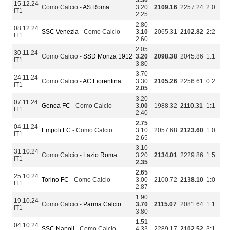
3.30
15.12.24
Como Calcio -
AS Roma
3.20
2109.16
2257.24
2:0
IT1
2.25
2.80
08.12.24
SSC Venezia
- Como Calcio
3.10
2065.31
2102.82
2:2
IT1
2.60
2.05
30.11.24
Como Calcio -
SSD Monza 1912
3.20
2098.38
2045.86
1:1
IT1
3.80
3.70
24.11.24
Como Calcio -
AC Fiorentina
3.30
2105.26
2256.61
0:2
IT1
2.05
3.20
07.11.24
Genoa FC
- Como Calcio
3.00
1988.32
2110.31
1:1
IT1
2.40
2.75
04.11.24
Empoli FC
- Como Calcio
3.10
2057.68
2123.60
1:0
IT1
2.65
3.10
31.10.24
Como Calcio -
Lazio Roma
3.20
2134.01
2229.86
1:5
IT1
2.35
2.65
25.10.24
Torino FC
- Como Calcio
3.00
2100.72
2138.10
1:0
IT1
2.87
1.90
19.10.24
Como Calcio -
Parma Calcio
3.70
2115.07
2081.64
1:1
IT1
3.80
1.51
04.10.24
SSC Napoli
- Como Calcio
4.33
2289.17
2102.52
3:1